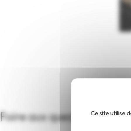
Ce site utilise
Foire aux questions