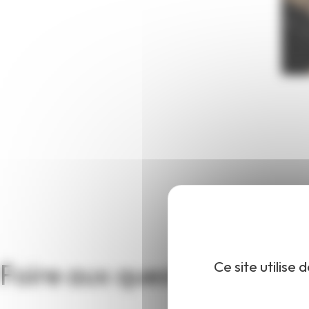
Ce site utilise
Foire aux questions