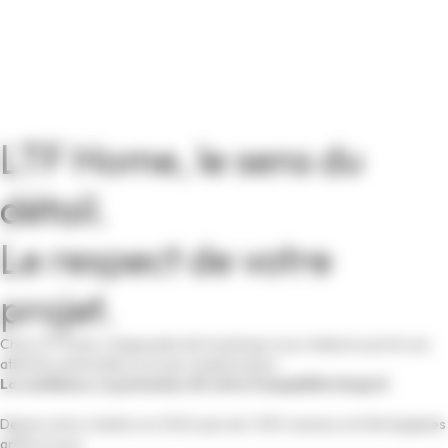
LTF Home, le sens du
détail.
Le respect de votre
projet.
Chez LTF Home, chaque plan de travail que nous réalisons porte une
attention particulière à ce qui compte le plus :
La confiance. La précision. Et votre tranquillité d’esprit.
Depuis notre création en 2022, plus de 1 200 cuisines ont été équipées
grâce à nous.