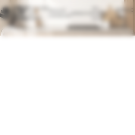
Panneau de gestion des cookies
DÉCOUVRIR
QUI
ESPACE
PRODUITS
NOS
INSPIRATION
SOMMES-
D’ENTRETIEN
PRO
PIERRES
NOUS ?
Qui
sommes-
nous ?