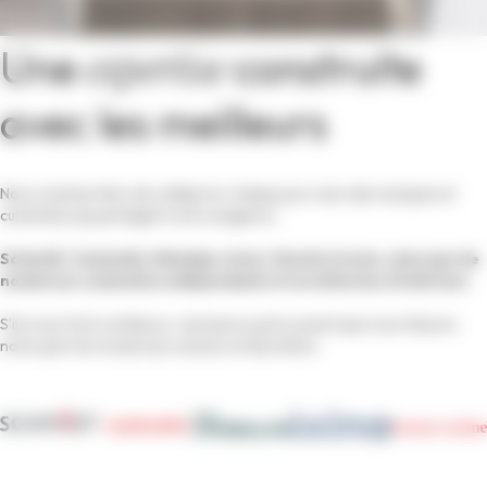
Une
expertise
construite
avec les meilleurs
Nous sommes fiers de collaborer chaque jour avec des marques et
cuisinistes qui partagent notre exigence :
Schmidt, Cuisinella, Mobalpa, Ixina, Veneta Cucine, ainsi que de
nombreux cuisinistes indépendants et architectes d’intérieur.
S’ils nous font confiance, c’est parce qu’ils savent que nous faisons
notre part du travail avec sérieux et discrétion.