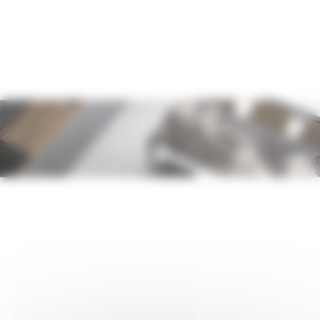
Notre mission
Épauler les cuisinistes dans leur métier, en assurant une pose parfaite
à chaque fois.
Accompagner les clients finaux avec douceur, clarté et
professionnalisme.
Éliminer le stress des projets de cuisine, en maîtrisant chaque étape
avec rigueur