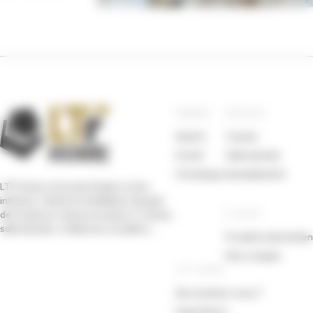
PIERRES
ESPACES
Quartz
Cuisine
Granit
Salle de bain
Céramique
Ameublement
LTF Home, la touche finale à votre
intérieur. Vente et installation de plan
E-SHOP
de travail sur mesure en pierre. Cuisine,
salle de bain, crédences, escaliers, …
Produits d’entretien
Mon compte
LTF-HOME
Qui sommes-nous ?
Inspirations