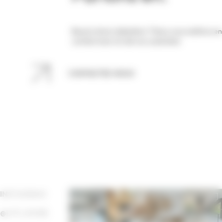
Besoin d’une réalisation ? Nous vous mettons en
contact avec l’un de nos cuisinistes
CONTACTEZ-NOUS
INSTAGRAM
@LTF_HOME